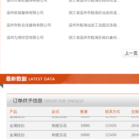
温州市泰歌服饰有限公司
浙江省温州市瓯海区梧田街道...
温州依禧服饰有限公司
浙江省温州市瓯海区仙岩街道...
温州市欧吉佳服饰有限公司
温州市瓯海仙岩工业园沈东路...
温州九维经贸有限公司
浙江省温州市瓯海区南白象街...
上一页
生产男童的衬衫的企业
男童衬衫
88221719
订单外发
男装水洗皮衣
10000件
13185885658
金属纽扣
刚硬压花
10000
123456
2016
金属纽扣
刚硬压花
10000
123456
2016
产品
款式
数量
联系方式
交期
金属纽扣
刚硬压花
10000
123456
2016
金属纽扣
刚硬压花
10000
123456
2016